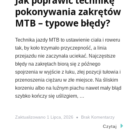
Jak poprawić technikę
pokonywania zakrętów
MTB – typowe błędy?
Technika jazdy MTB to ustawienie ciała i roweru
tak, by koło trzymało przyczepność, a linia
przejazdu nie zaczynała uciekać. Najczęstsze
błędy na zakrętach biorą się z późnego
spojrzenia w wyjście z łuku, złej pozycji tułowia i
przenoszenia ciężaru w złe miejsce. Na śliskim
korzeniu albo na luźnym piachu nawet mały błąd
szybko kończy się uślizgiem, …
Do
Zaktualizowano
1 Lipca, 2026
Brak Komentarzy
Jak
Czytaj
Poprawić