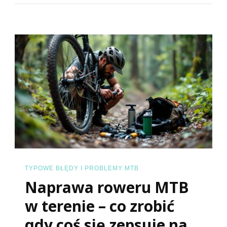
Technikę
Pokonywani
Zakrętów
MTB
–
Typowe
Błędy?
TYPOWE BŁĘDY I PROBLEMY MTB
Naprawa roweru MTB
w terenie – co zrobić
gdy coś się zepsuje na