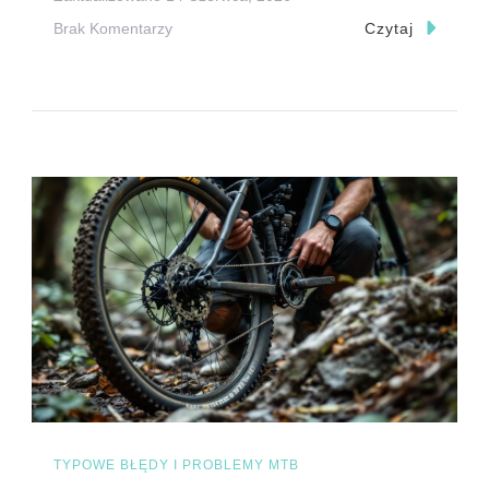
Do
Brak Komentarzy
Czytaj
Najczęstsze
Awarie
Roweru
MTB
Na
Szlaku
–
Jak
Je
Rozpoznać
I
Usunąć?
TYPOWE BŁĘDY I PROBLEMY MTB