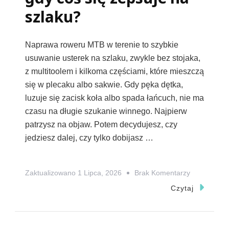
szlaku?
Naprawa roweru MTB w terenie to szybkie
usuwanie usterek na szlaku, zwykle bez stojaka,
z multitoolem i kilkoma częściami, które mieszczą
się w plecaku albo sakwie. Gdy pęka dętka,
luzuje się zacisk koła albo spada łańcuch, nie ma
czasu na długie szukanie winnego. Najpierw
patrzysz na objaw. Potem decydujesz, czy
jedziesz dalej, czy tylko dobijasz …
Do
Zaktualizowano
1 Lipca, 2026
Brak Komentarzy
Naprawa
Czytaj
Roweru
MTB