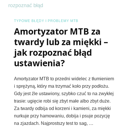
–
Objawy
I
TYPOWE BŁĘDY I PROBLEMY MTB
Amortyzator MTB za
Jak
Je
twardy lub za miękki –
Skorygować?
jak rozpoznać błąd
ustawienia?
Amortyzator MTB to przedni widelec z tłumieniem
i sprężyną, który ma trzymać koło przy podłożu.
Gdy jest źle ustawiony, szybko czuć to na zwykłej
trasie: ugięcie robi się zbyt małe albo zbyt duże.
Za twardy odbija od korzeni i kamieni, za miękki
nurkuje przy hamowaniu, dobija i psuje pozycję
na zjazdach. Najprostszy test to sag, …