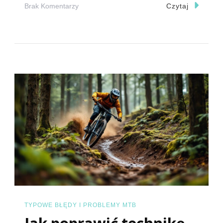
Do
Brak Komentarzy
Czytaj
Dlaczego
Łańcuch
MTB
Spada
Z
Przerzutki
Podczas
Jazdy?
TYPOWE BŁĘDY I PROBLEMY MTB