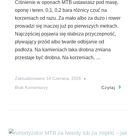
Ciśnienie w oponach MTB ustawiasz pod masę,
oponę i teren. 0,1, 0,2 bara różnicy czuć na
korzeniach od razu. Za mało albo za dużo i rower
prowadzi się inaczej już po pierwszych metrach.
Najczęściej pojawia się słabsza przyczepność,
pływający przód albo twarde odbijanie od
podłoża. Na kamieniach taka drobna zmiana
przestaje być drobna. Na korzeniach, …
Zaktualizowano
14 Czerwca, 2026
Do
Brak Komentarzy
Czytaj
Złe
Ciśnienie
W
Oponach
MTB