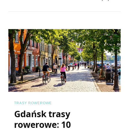
Trasy
Rowero
Odkryj
Rowero
Raj
Na
Bałtyku
TRASY ROWEROWE
Gdańsk trasy
rowerowe: 10