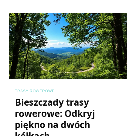
Odkryj
Urok
Jeziora
Czorszt
TRASY ROWEROWE
Bieszczady trasy
rowerowe: Odkryj
piękno na dwóch
kółkach