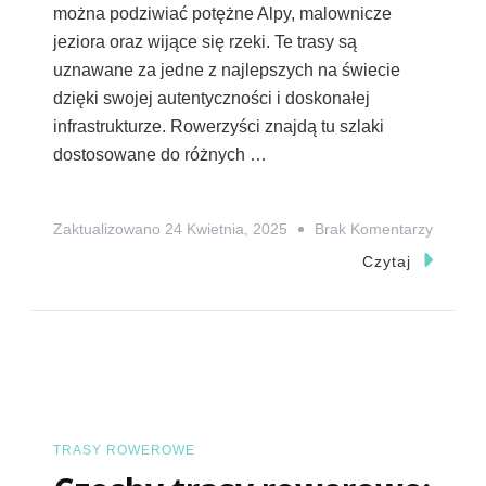
można podziwiać potężne Alpy, malownicze
jeziora oraz wijące się rzeki. Te trasy są
uznawane za jedne z najlepszych na świecie
dzięki swojej autentyczności i doskonałej
infrastrukturze. Rowerzyści znajdą tu szlaki
dostosowane do różnych …
Do
Zaktualizowano
24 Kwietnia, 2025
Brak Komentarzy
Najpięk
Czytaj
Trasy
Rower
W
Austrii:
Odkryj
Malown
TRASY ROWEROWE
Szlaki