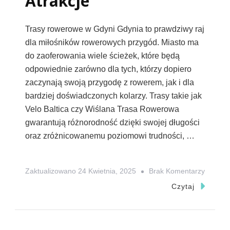
Atrakcje
Trasy rowerowe w Gdyni Gdynia to prawdziwy raj
dla miłośników rowerowych przygód. Miasto ma
do zaoferowania wiele ścieżek, które będą
odpowiednie zarówno dla tych, którzy dopiero
zaczynają swoją przygodę z rowerem, jak i dla
bardziej doświadczonych kolarzy. Trasy takie jak
Velo Baltica czy Wiślana Trasa Rowerowa
gwarantują różnorodność dzięki swojej długości
oraz zróżnicowanemu poziomowi trudności, …
Do
Zaktualizowano
24 Kwietnia, 2025
Brak Komentarzy
Gdynia
Czytaj
Trasy
Rowero