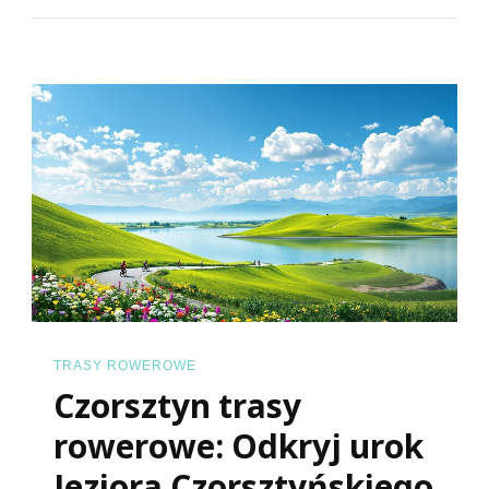
Rowero
10
Najleps
Wyciec
Rowero
TRASY ROWEROWE
Czorsztyn trasy
rowerowe: Odkryj urok
Jeziora Czorsztyńskiego