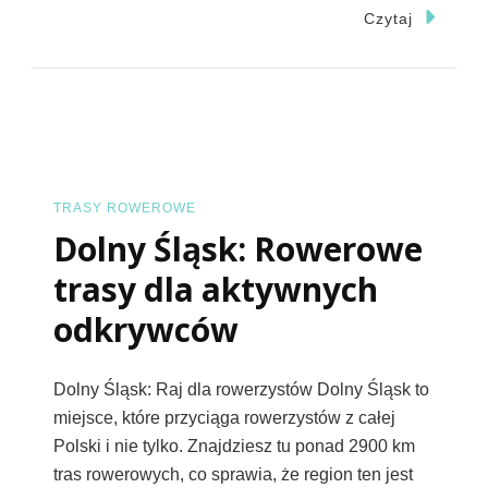
Czechy
Czytaj
Trasy
Rowero
Odkryj
Malown
Szlaki
I
TRASY ROWEROWE
Dolny Śląsk: Rowerowe
Atrakcj
trasy dla aktywnych
odkrywców
Dolny Śląsk: Raj dla rowerzystów Dolny Śląsk to
miejsce, które przyciąga rowerzystów z całej
Polski i nie tylko. Znajdziesz tu ponad 2900 km
tras rowerowych, co sprawia, że region ten jest