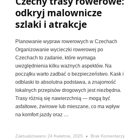
Czechy trasy rowerowe:
W
odkryj malownicze
Karyntii
szlaki i atrakcje
I
Tyrolu
Planowanie wypraw rowerowych w Czechach
Organizowanie wycieczki rowerowej po
Czechach to zadanie, które wymaga
uwzględnienia kilku ważnych aspektów. Na
początku warto zadbać o bezpieczeństwo. Kask i
odblaski to absolutna podstawa, a znajomość
lokalnych przepisów drogowych jest niezbędna.
Trasy różnią się nawierzchnią — mogą być
asfaltowe, żwirowe lub mieszane, co ma wpływ
na komfort jazdy oraz …
Do
Zaktualizowano
24 Kwietnia, 2025
Brak Komentarzy