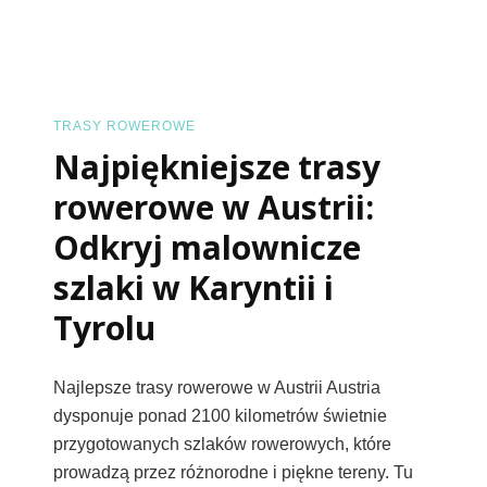
Rower
I
Mapę
Szlakó
TRASY ROWEROWE
Najpiękniejsze trasy
rowerowe w Austrii:
Odkryj malownicze
szlaki w Karyntii i
Tyrolu
Najlepsze trasy rowerowe w Austrii Austria
dysponuje ponad 2100 kilometrów świetnie
przygotowanych szlaków rowerowych, które
prowadzą przez różnorodne i piękne tereny. Tu