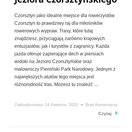
Czorsztyn jako idealne miejsce dla rowerzystów
Czorsztyn to prawdziwy raj dla miłośników
rowerowych wypraw. Trasy, które tutaj
znajdziesz, przyciągają zarówno krajowych
entuzjastów, jak i turystów z zagranicy. Każda
jazda oferuje zapierające dech w piersiach
widoki na Jezioro Czorsztyńskie oraz
malowniczy Pieniński Park Narodowy. Jednym z
największych atutów tego miejsca jest
różnorodność tras. Możesz tu znaleźć …
Do
Zaktualizowano
24 Kwietnia, 2025
Brak Komentarzy
Czorszt
Czytaj
Trasy
Rowero