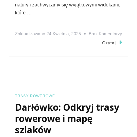
natury i zachwycamy się wyjątkowymi widokami,
które …
Do
Zaktualizowano
24 Kwietnia, 2025
Brak Komentarzy
Europej
Czytaj
Trasy
Rowero
Odkryj
Piękno
Kontyn
TRASY ROWEROWE
Darłówko: Odkryj trasy
rowerowe i mapę
szlaków