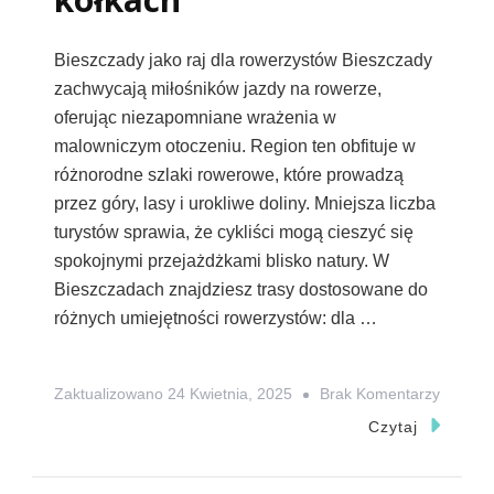
Bieszczady jako raj dla rowerzystów Bieszczady
zachwycają miłośników jazdy na rowerze,
oferując niezapomniane wrażenia w
malowniczym otoczeniu. Region ten obfituje w
różnorodne szlaki rowerowe, które prowadzą
przez góry, lasy i urokliwe doliny. Mniejsza liczba
turystów sprawia, że cykliści mogą cieszyć się
spokojnymi przejażdżkami blisko natury. W
Bieszczadach znajdziesz trasy dostosowane do
różnych umiejętności rowerzystów: dla …
Do
Zaktualizowano
24 Kwietnia, 2025
Brak Komentarzy
Bieszcz
Czytaj
Trasy
Rowero