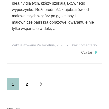
idealny dla tych, którzy szukają aktywnego
wypoczynku. Różnorodność krajobrazów, od
malowniczych wzgórz po gęste lasy i
malownicze parki krajobrazowe, gwarantuje nie
tylko wspaniałe widoki, …
Do
Zaktualizowano
24 Kwietnia, 2025
Brak Komentarzy
Dolny
Czytaj
Śląsk:
Rower
Trasy
Dla
Stronicowanie
Strona
Strona
1
2
Aktywn
wpisów
Odkryw