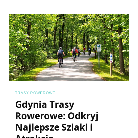
Odkryj
Piękno
Na
Dwóch
Kółkach
TRASY ROWEROWE
Gdynia Trasy
Rowerowe: Odkryj
Najlepsze Szlaki i