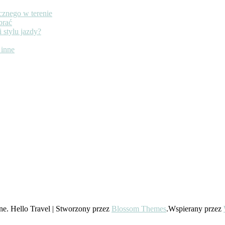
cznego w terenie
brać
y?
 stylu jazdy?
 inne
ne.
Hello Travel | Stworzony przez
Blossom Themes
.Wspierany przez