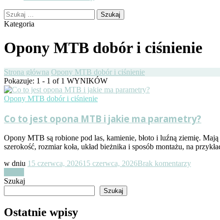
Szukaj:
Kategoria
Opony MTB dobór i ciśnienie
Strona główna
Opony MTB dobór i ciśnienie
Pokazuje: 1 - 1 of 1 WYNIKÓW
Opony MTB dobór i ciśnienie
Co to jest opona MTB i jakie ma parametry?
Opony MTB są robione pod las, kamienie, błoto i luźną ziemię. Mają 
szerokość, rozmiar koła, układ bieżnika i sposób montażu, na przykł
do
w dniu
15 czerwca, 2026
15 czerwca, 2026
Brak komentarzy
Co
Czytaj
to
Szukaj
jest
Szukaj
opona
MTB
Ostatnie wpisy
i