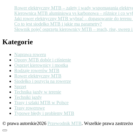
jakie
Rower elektryczny MTB – zalety i wady wspomagania elektry
ma
Kierownica MTB aluminiowa vs karbonowa – różnice i co wy
parametr
Jaki rower elektryczny MTB wybrać – dopasowanie do terenu i
Co to jest siodełko MTB i jakie ma parametry?
Słownik pojęć osprzętu kierownicy MTB – reach, rise, sweep i
Kategorie
Naprawa roweru
Opony MTB dobór i ciśnienie
Osprzęt kierownicy i mostka
Rodzaje rowerów MTB
Rower elektryczny MTB
Siodełko i pozycja na rowerze
Sprzęt
Technika jazdy w terenie
Techniki jazdy
Trasy i szlaki MTB w Polsce
Trasy rowerowe
Typowe błędy i problemy MTB
© prawa autorskie2026
Przewodnik MTB
. Wszelkie prawa zastrzeżo