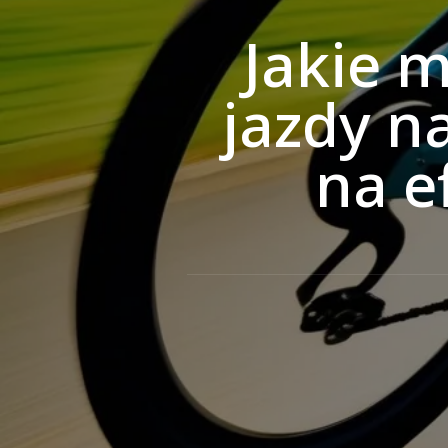
Jakie 
jazdy n
na e