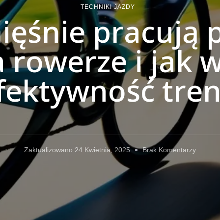
TECHNIKI JAZDY
mięśnie pracują 
a rowerze i jak 
fektywność tre
Do
Zaktualizowano
24 Kwietnia, 2025
Brak Komentarzy
Jakie
Mięśnie
Pracują
Podcza