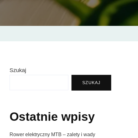
e
ją
wność
Szukaj
u
SZUKAJ
Ostatnie wpisy
Rower elektryczny MTB – zalety i wady