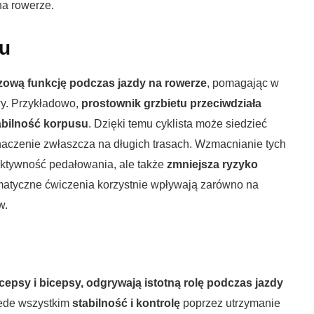
na rowerze.
tu
czową funkcję podczas jazdy na rowerze
, pomagając w
wy. Przykładowo,
prostownik grzbietu przeciwdziała
tabilność korpusu
. Dzięki temu cyklista może siedzieć
aczenie zwłaszcza na długich trasach. Wzmacnianie tych
fektywność pedałowania, ale także
zmniejsza ryzyko
matyczne ćwiczenia korzystnie wpływają zarówno na
w.
ricepsy i bicepsy, odgrywają istotną rolę podczas jazdy
ede wszystkim
stabilność i kontrolę
poprzez utrzymanie