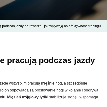
Jazdy
Na
Rowerz
I
ą podczas jazdy na rowerze i jak wpływają na efektywność treningu
Jak
Wpływa
Na
Efekty
Trening
ie pracują podczas jazdy
zede wszystkim pracują mięśnie nóg, a szczególnie
 To on odpowiada za prostowanie nogi w kolanie i odgrywa
niu.
Mięsień trójgłowy łydki
stabilizuje stopę i wspomaga