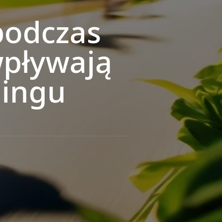
podczas
wpływają
ningu
s