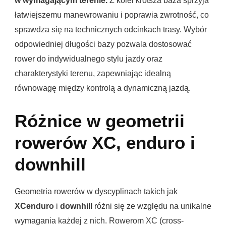
w wymagającym terenie.
Z kolei krótsza baza sprzyja
łatwiejszemu manewrowaniu i poprawia zwrotność, co
sprawdza się na technicznych odcinkach trasy. Wybór
odpowiedniej długości bazy pozwala dostosować
rower do indywidualnego stylu jazdy oraz
charakterystyki terenu, zapewniając idealną
równowagę między kontrolą a dynamiczną jazdą.
Różnice w geometrii
rowerów XC, enduro i
downhill
Geometria rowerów w dyscyplinach takich jak
XC
enduro
i
downhill
różni się ze względu na unikalne
wymagania każdej z nich. Rowerom XC (cross-