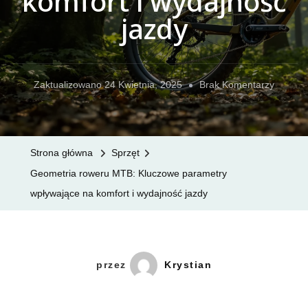
komfort i wydajność
jazdy
Do
Zaktualizowano
24 Kwietnia, 2025
Brak Komentarzy
Geomet
Roweru
MTB:
Strona główna
Sprzęt
Kluczo
Geometria roweru MTB: Kluczowe parametry
Parame
wpływające na komfort i wydajność jazdy
Wpływa
Na
Komfort
I
przez
Krystian
Wydajn
Jazdy