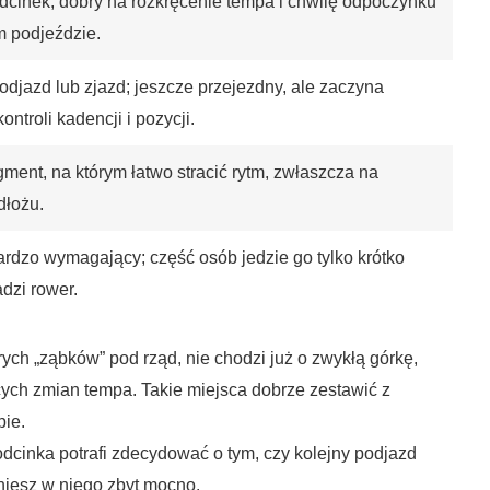
cinek, dobry na rozkręcenie tempa i chwilę odpoczynku
 podjeździe.
djazd lub zjazd; jeszcze przejezdny, ale zaczyna
ntroli kadencji i pozycji.
gment, na którym łatwo stracić rytm, zwłaszcza na
dłożu.
rdzo wymagający; część osób jedzie go tylko krótko
dzi rower.
strych „ząbków” pod rząd, nie chodzi już o zwykłą górkę,
ących zmian tempa. Takie miejsca dobrze zestawić z
ie.
dcinka potrafi zdecydować o tym, czy kolejny podjazd
niesz w niego zbyt mocno.