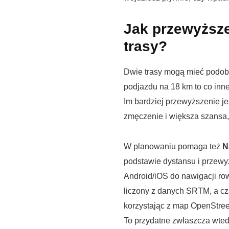
Jak przewyższ
trasy?
Dwie trasy mogą mieć podobn
podjazdu na 18 km to co inn
Im bardziej przewyższenie j
zmęczenie i większa szansa, 
W planowaniu pomaga też
N
podstawie dystansu i przewy
Android/iOS do nawigacji row
liczony z danych SRTM, a cz
korzystając z map OpenStree
To przydatne zwłaszcza wtedy