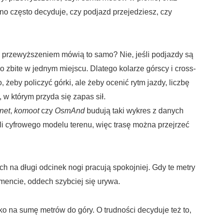
 często decyduje, czy podjazd przejedziesz, czy
 przewyższeniem mówią to samo? Nie, jeśli podjazdy są
 zbite w jednym miejscu. Dlatego kolarze górscy i cross-
to, żeby policzyć górki, ale żeby ocenić rytm jazdy, liczbę
w którym przyda się zapas sił.
net
,
komoot
czy
OsmAnd
budują taki wykres z danych
i cyfrowego modelu terenu, więc trasę można przejrzeć
h na długi odcinek nogi pracują spokojniej. Gdy te metry
gmencie, oddech szybciej się urywa.
tylko na sumę metrów do góry. O trudności decyduje też to,