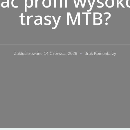
tać profil wyso
trasy MTB?
Do
Zaktualizowano
14 Czerwca, 2026
Brak Komentarzy
Jak
Czytać
Profil
Wysoko
Trasy
MTB?