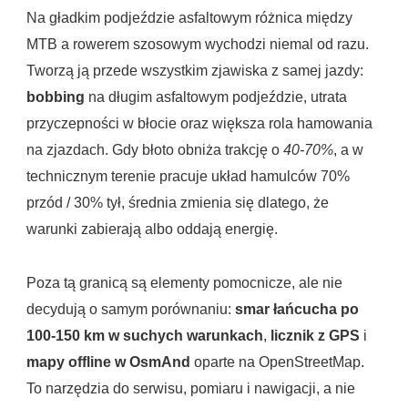
Na gładkim podjeździe asfaltowym różnica między
MTB a rowerem szosowym wychodzi niemal od razu.
Tworzą ją przede wszystkim zjawiska z samej jazdy:
bobbing
na długim asfaltowym podjeździe, utrata
przyczepności w błocie oraz większa rola hamowania
na zjazdach. Gdy błoto obniża trakcję o
40-70%
, a w
technicznym terenie pracuje układ hamulców 70%
przód / 30% tył, średnia zmienia się dlatego, że
warunki zabierają albo oddają energię.
Poza tą granicą są elementy pomocnicze, ale nie
decydują o samym porównaniu:
smar łańcucha po
100-150 km w suchych warunkach
,
licznik z GPS
i
mapy offline w OsmAnd
oparte na OpenStreetMap.
To narzędzia do serwisu, pomiaru i nawigacji, a nie