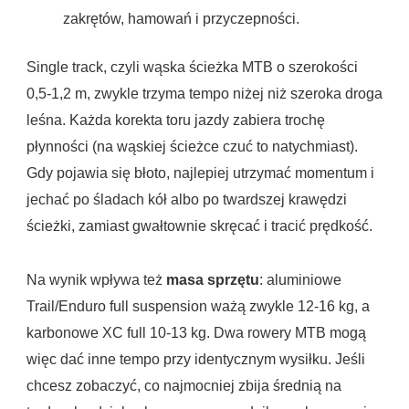
zakrętów, hamowań i przyczepności.
Single track, czyli wąska ścieżka MTB o szerokości
0,5-1,2 m, zwykle trzyma tempo niżej niż szeroka droga
leśna. Każda korekta toru jazdy zabiera trochę
płynności (na wąskiej ścieżce czuć to natychmiast).
Gdy pojawia się błoto, najlepiej utrzymać momentum i
jechać po śladach kół albo po twardszej krawędzi
ścieżki, zamiast gwałtownie skręcać i tracić prędkość.
Na wynik wpływa też
masa sprzętu
: aluminiowe
Trail/Enduro full suspension ważą zwykle 12-16 kg, a
karbonowe XC full 10-13 kg. Dwa rowery MTB mogą
więc dać inne tempo przy identycznym wysiłku. Jeśli
chcesz zobaczyć, co najmocniej zbija średnią na