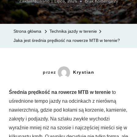
Do
Zaktualizowano
1 Lipca, 2026
Brak Komentarzy
Jaka
Jest
Średnia
Strona główna
Technika jazdy w terenie
Prędkość
Jaka jest średnia prędkość na rowerze MTB w terenie?
Na
Rowerze
MTB
W
przez
Krystian
Terenie?
Średnia prędkość na rowerze MTB w terenie
to
uśrednione tempo jazdy na odcinkach z nierówną
nawierzchnią, gdzie pod kołami są korzenie, kamienie,
zakręty i podjazdy. Na szlaku zwykle wychodzi
wyraźnie mniej niż na szosie i najczęściej mieści się w
kilkunastu km/h. O wyniku decyduje nie tylko forma, ale