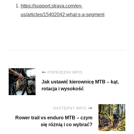
https://support.strava.com/en-
us/articles/15402042-what-s-a-segment
Nawigacja
POPRZEDNI WPIS
Jak ustawić kierownicę MTB – kąt,
wpisu
rotacja i wysokość
NASTĘPNY WPIS
Rower trail vs enduro MTB – czym
się różnią i co wybrać?