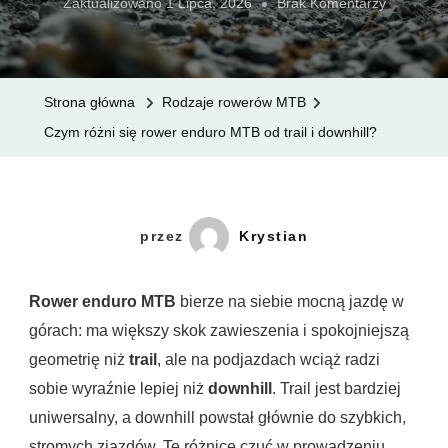
Do
Zaktualizowano
1 Lipca, 2026
Brak Komentarzy
Czym
Różni
Się
Strona główna
Rodzaje rowerów MTB
Rower
Czym różni się rower enduro MTB od trail i downhill?
Enduro
MTB
Od
Trail
przez
Krystian
I
Downhill?
Rower enduro MTB
bierze na siebie mocną jazdę w
górach: ma większy skok zawieszenia i spokojniejszą
geometrię niż
trail
, ale na podjazdach wciąż radzi
sobie wyraźnie lepiej niż
downhill
. Trail jest bardziej
uniwersalny, a downhill powstał głównie do szybkich,
stromych zjazdów. Te różnice czuć w prowadzeniu,