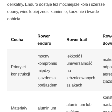
delikatny. Enduro dostaje też mocniejsze koła i szersze
opony, więc lepiej znosi kamienie, korzenie i twarde
dobicia.
Rower
Row
Cecha
Rower trail
enduro
down
mocny
lekkość i
maks
kompromis
uniwersalność
Priorytet
odpo
między
na
konstrukcji
agre
zjazdem a
zróżnicowanych
zjaz
podjazdem
szlakach
konst
aluminium lub
nast
Materiały
aluminium
włókno
na s