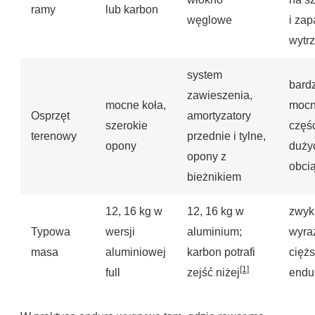
ramy
lub karbon
węglowe
i zap
wytr
system
bard
zawieszenia,
mocne koła,
mocn
Osprzęt
amortyzatory
szerokie
częś
terenowy
przednie i tylne,
opony
duży
opony z
obci
bieżnikiem
12, 16 kg w
12, 16 kg w
zwyk
Typowa
wersji
aluminium;
wyra
masa
aluminiowej
karbon potrafi
cięż
[1]
full
zejść niżej
endu