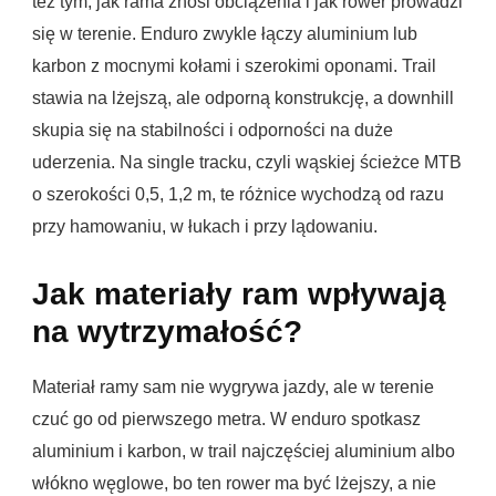
też tym, jak rama znosi obciążenia i jak rower prowadzi
się w terenie. Enduro zwykle łączy aluminium lub
karbon z mocnymi kołami i szerokimi oponami. Trail
stawia na lżejszą, ale odporną konstrukcję, a downhill
skupia się na stabilności i odporności na duże
uderzenia. Na single tracku, czyli wąskiej ścieżce MTB
o szerokości 0,5, 1,2 m, te różnice wychodzą od razu
przy hamowaniu, w łukach i przy lądowaniu.
Jak materiały ram wpływają
na wytrzymałość?
Materiał ramy sam nie wygrywa jazdy, ale w terenie
czuć go od pierwszego metra. W enduro spotkasz
aluminium i karbon, w trail najczęściej aluminium albo
włókno węglowe, bo ten rower ma być lżejszy, a nie