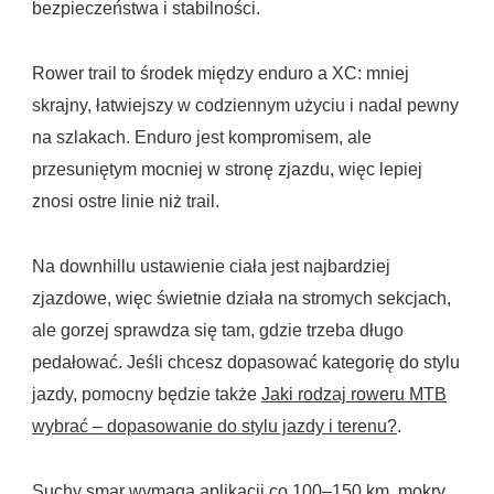
bezpieczeństwa i stabilności.
Rower trail to środek między enduro a XC: mniej
skrajny, łatwiejszy w codziennym użyciu i nadal pewny
na szlakach. Enduro jest kompromisem, ale
przesuniętym mocniej w stronę zjazdu, więc lepiej
znosi ostre linie niż trail.
Na downhillu ustawienie ciała jest najbardziej
zjazdowe, więc świetnie działa na stromych sekcjach,
ale gorzej sprawdza się tam, gdzie trzeba długo
pedałować. Jeśli chcesz dopasować kategorię do stylu
jazdy, pomocny będzie także
Jaki rodzaj roweru MTB
wybrać – dopasowanie do stylu jazdy i terenu?
.
Suchy smar wymaga aplikacji co 100–150 km, mokry