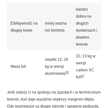
bardzo
dobra na
Efektywność na
mniej ważna
długich
długiej trasie
niż kontrola
dystansach i
płaskim
terenie
10, 13 kg w
zwykle 12, 16
wersji
Masa full
kg w wersji
carbon XC
[1]
aluminiowej
[1]
full
Jeśli zależy ci na spokoju na zjazdach i w technicznym
terenie, trail daje wyraźnie większy margines błędu.
Gdy ważniejsze są długie odcinki i sprawne podjazdy,