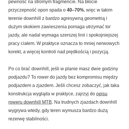
pewność na stromym fragmencie. Na błocie
przyczepność opon spada o
40–70%
, więc w takim
terenie downhill z bardzo agresywną geometrią i
dużym skokiem zawieszenia pomaga utrzymać tor
jazdy, ale nadal wymaga szerszej linii i spokojniejszej
pracy ciałem. W praktyce oznacza to mniej nerwowych
korekt, a więcej kontroli nad prędkością i pozycją.
Po co brać downhill, jeśli w planie masz dwie godziny
podjazdu? To rower do jazdy bez kompromisu między
podjazdem a zjazdem. Jeśli chcesz zobaczyć, jak taka
konstrukcja wygląda w praktyce, zajrzyj do
opisu
roweru downhill MTB
. Na trudnych zjazdach downhill
wygrywa wtedy, gdy teren wymusza bardzo dużą
rezerwę stabilności.