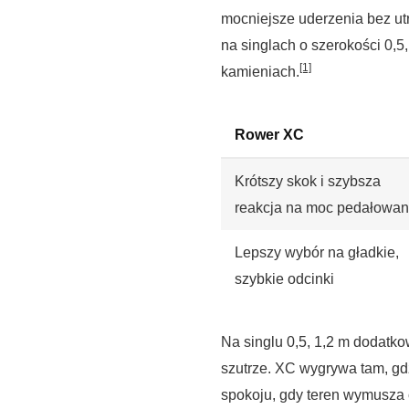
mocniejsze uderzenia bez utr
na singlach o szerokości 0,5
[1]
kamieniach.
Rower XC
Krótszy skok i szybsza
reakcja na moc pedałowan
Lepszy wybór na gładkie,
szybkie odcinki
Na singlu 0,5, 1,2 m dodatk
szutrze. XC wygrywa tam, gdzi
spokoju, gdy teren wymusza c