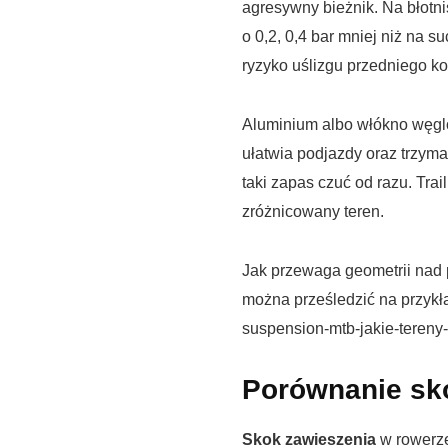
agresywny bieżnik. Na błotnis
o 0,2, 0,4 bar mniej niż na 
ryzyko uślizgu przedniego ko
Aluminium albo włókno węglo
ułatwia podjazdy oraz trzyma
taki zapas czuć od razu. Trai
zróżnicowany teren.
Jak przewaga geometrii nad 
można prześledzić na przykła
suspension-mtb-jakie-tereny
Porównanie sko
Skok zawieszenia
w rowerze 