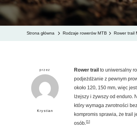
Strona główna
Rodzaje rowerów MTB
Rower trail
Rower trail
to uniwersalny r
przez
podjeżdżanie z pewnym prow
około 120, 150 mm, więc jest
lżejszy i żywszy od enduro. 
który wymaga zwrotności bez u
Krystian
kompromis sprawia, że trail 
[1]
osób.