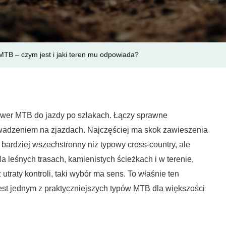
I
Jaki
Teren
 MTB – czym jest i jaki teren mu odpowiada?
Mu
Odpowia
ower MTB do jazdy po szlakach. Łączy sprawne
adzeniem na zjazdach. Najczęściej ma skok zawieszenia
 bardziej wszechstronny niż typowy cross-country, ale
Na leśnych trasach, kamienistych ścieżkach i w terenie,
traty kontroli, taki wybór ma sens. To właśnie ten
jest jednym z praktyczniejszych typów MTB dla większości