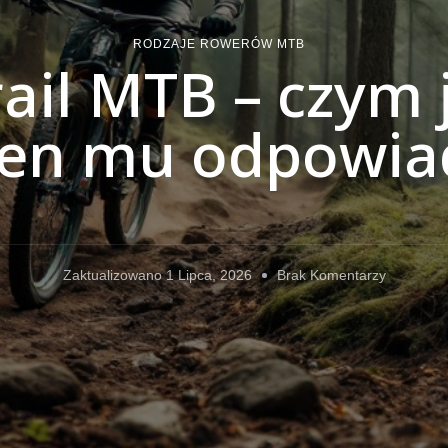
RODZAJE ROWERÓW MTB
ail MTB – czym je
ren mu odpowia
Do
Zaktualizowano
1 Lipca, 2026
Brak Komentarzy
Rower
Trail
MTB
–
Czym
Jest