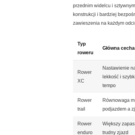
przednim widelcu i sztywnym 
konstrukcji i bardziej bezpo
zawieszenia na każdym odci
Typ
Główna cecha
roweru
Nastawienie n
Rower
lekkość i szybk
XC
tempo
Rower
Równowaga m
trail
podjazdem a z
Rower
Większy zapas
enduro
trudny zjazd