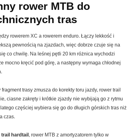
nny rower MTB do
chnicznych tras
ędzy rowerem XC a rowerem enduro. Łączy lekkość i
kszą pewnością na zjazdach, więc dobrze czuje się na
się co chwilę. Na leśnej pętli 20 km różnica wychodzi
że mocno kręcić pod górę, a następny wymaga chłodnej
.
 fragment trasy zmusza do korekty toru jazdy, rower trail
e, ciasne zakręty i krótkie zjazdy nie wybijają go z rytmu
latego częściej wybiera się go do długich górskich tras niż
na czas.
ż
trail hardtail
, rower MTB z amortyzatorem tylko w