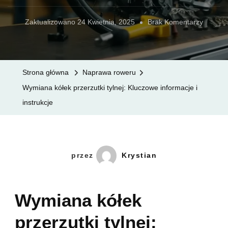
Do
Zaktualizowano
24 Kwietnia, 2025
Brak Komentarzy
Wymia
Kółek
Przerzu
Strona główna
Naprawa roweru
Tylnej:
Wymiana kółek przerzutki tylnej: Kluczowe informacje i
Kluczo
instrukcje
Informa
I
Instrukc
przez
Krystian
Wymiana kółek
przerzutki tylnej: