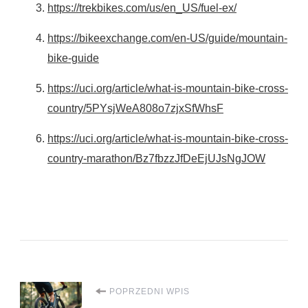
https://trekbikes.com/us/en_US/fuel-ex/
https://bikeexchange.com/en-US/guide/mountain-
bike-guide
https://uci.org/article/what-is-mountain-bike-cross-
country/5PYsjWeA808o7zjxSfWhsF
https://uci.org/article/what-is-mountain-bike-cross-
country-marathon/Bz7fbzzJfDeEjUJsNgJOW
Nawigacja
POPRZEDNI WPIS