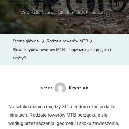
Do
W Dniu
25 Czerwca, 2026
Brak Komentarzy
Słownik
Typów
Rowerów
Strona główna
Rodzaje rowerów MTB
MTB
Słownik typów rowerów MTB – najważniejsze pojęcia i
–
skróty?
Najważniej
Pojęcia
I
Skróty?
przez
Krystian
Na szlaku różnica między XC a enduro czuć po kilku
minutach. Rodzaje rowerów MTB porządkuje się
według przeznaczenia, geometrii i skoku zawieszenia,