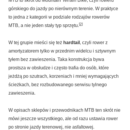
MTB to skrót od Mountain Terrain Bike, czyli roweru
górskiego do jazdy po nierównym terenie. W praktyce
to jedna z kategorii w podziale rodzajów rowerów
[2]
MTB, a nie jeden stały typ sprzętu.
W tej grupie mieści się też
hardtail
, czyli rower z
amortyzatorem tylko w przednim widelcu i sztywnym
tyłem bez zawieszenia. Taka konstrukcja bywa
prostsza w obsłudze i często trafia do osób, które
jeżdżą po szutrach, korzeniach i mniej wymagających
ścieżkach, bez rozbudowanego serwisu tylnego
zawieszenia.
W opisach sklepów i przewodnikach MTB ten skrót nie
mówi jeszcze wszystkiego, ale od razu ustawia rower
po stronie jazdy terenowej, nie asfaltowej.