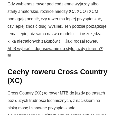
Gdy wybierasz rower pod codzienne wyjazdy albo
starty amatorskie, różnice między
XC
, XCO i XCM
pomagają ocenić, czy rower ma lepiej przyspieszać,
czy lepiej znosić długi wysiłek. Ten podział porządkuje
temat lepiej niż sama nazwa modelu — i oszczędza
kilka nietrafionych zakupów (→
Jaki rodzaj roweru
MTB wybrać – dopasowanie do stylu jazdy i terenu?
).
[5]
Cechy roweru Cross Country
(XC)
Cross Country (XC) to rower MTB do jazdy po trasach
bez dużych trudności technicznych, z naciskiem na
niską masę i sprawne przyspieszanie.