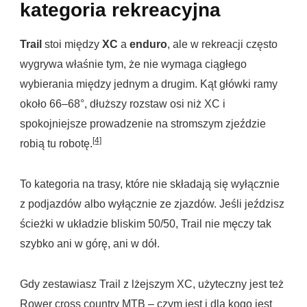
kategoria rekreacyjna
Trail
stoi między
XC
a
enduro
, ale w rekreacji często
wygrywa właśnie tym, że nie wymaga ciągłego
wybierania między jednym a drugim. Kąt główki ramy
około 66–68°, dłuższy rozstaw osi niż XC i
spokojniejsze prowadzenie na stromszym zjeździe
[4]
robią tu robotę.
To kategoria na trasy, które nie składają się wyłącznie
z podjazdów albo wyłącznie ze zjazdów. Jeśli jeździsz
ścieżki w układzie bliskim 50/50, Trail nie męczy tak
szybko ani w górę, ani w dół.
Gdy zestawiasz Trail z lżejszym XC, użyteczny jest też
Rower cross country MTB – czym jest i dla kogo jest