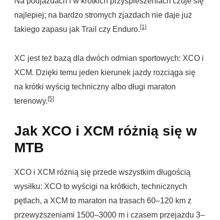
Na podjazdach i w krótkich przyspieszeniach czuje się
najlepiej; na bardzo stromych zjazdach nie daje już
[1]
takiego zapasu jak Trail czy Enduro.
XC jest też bazą dla dwóch odmian sportowych: XCO i
XCM. Dzięki temu jeden kierunek jazdy rozciąga się
na krótki wyścig techniczny albo długi maraton
[5]
terenowy.
Jak XCO i XCM różnią się w
MTB
XCO i XCM różnią się przede wszystkim długością
wysiłku: XCO to wyścigi na krótkich, technicznych
pętlach, a XCM to maraton na trasach 60–120 km z
przewyższeniami 1500–3000 m i czasem przejazdu 3–