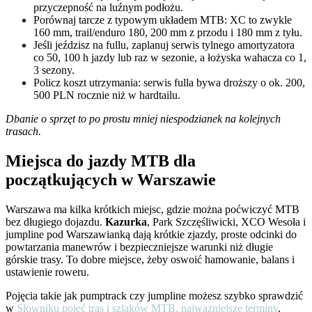
przyczepność na luźnym podłożu.
Porównaj tarcze z typowym układem MTB: XC to zwykle
160 mm, trail/enduro 180, 200 mm z przodu i 180 mm z tyłu.
Jeśli jeździsz na fullu, zaplanuj serwis tylnego amortyzatora
co 50, 100 h jazdy lub raz w sezonie, a łożyska wahacza co 1,
3 sezony.
Policz koszt utrzymania: serwis fulla bywa droższy o ok. 200,
500 PLN rocznie niż w hardtailu.
Dbanie o sprzęt to po prostu mniej niespodzianek na kolejnych
trasach.
Miejsca do jazdy MTB dla
początkujących w Warszawie
Warszawa ma kilka krótkich miejsc, gdzie można poćwiczyć MTB
bez długiego dojazdu.
Kazurka
, Park Szczęśliwicki, XCO Wesoła i
jumpline pod Warszawianką dają krótkie zjazdy, proste odcinki do
powtarzania manewrów i bezpieczniejsze warunki niż długie
górskie trasy. To dobre miejsce, żeby oswoić hamowanie, balans i
ustawienie roweru.
Pojęcia takie jak pumptrack czy jumpline możesz szybko sprawdzić
w
Słowniku pojęć tras i szlaków MTB, najważniejsze terminy
.