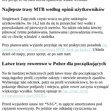
Najlepsze trasy MTB według opinii użytkowników
Singletrack Zajęcznik często wraca na górę rankingów
użytkowników, bo 14,2 km da się tu przejechać bez walki z
przeszkodami od pierwszych metrów. Na takim odcinku łatwiej
pilnować rytmu pedałowania, hamowania i prowadzenia roweru,
niż co chwilę schodzić z siodełka.
Przy planowaniu wyjazdu przydaje się też praktyczny poradnik
Jak
zaplanować wycieczkę rowerową MTB, krok po kroku?
. Układa
dzień od mapy, przez sprzęt, aż po sam start.
Łatwe trasy rowerowe w Polsce dla początkujących
Na tle bardziej technicznych pętli łatwe trasy dla początkujących
mają łagodny profil, czytelne zakręty i niewiele stromych zjazdów.
Wybierając taki odcinek, patrz na profil wysokościowy, bo to on
pokazuje dłuższe podjazdy i miejsca, gdzie rower zaczyna wymagać
większego wysiłku. Szerzej opisuje to
Jak czytać profil
wysokościowy trasy MTB?
.
Przed wyjazdem ustaw też *SAG*, to ugięcie amortyzatora pod
ciężarem rowerzysty. Po jeździe nie odkładaj czyszczenia na