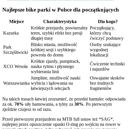
Najlepsze bike parki w Polsce dla początkujących
Miejsce
Charakterystyka
Dla kogo?
Krótkie przejazdy, powtarzalny
Początkujący,
Kazurka
teren, szybki efekt bez presji
którzy chcą
długiej trasy
ćwiczyć podstawy
Blisko miasta, możliwość
Osoby szukające
Park
krótkiej sesji i szybkiego
wygodnej
Szczęśliwicki
powrotu do domu
lokalizacji
Krótkie zjazdy, pumptrack,
Ćwiczenie techniki
XCO Wesoła
nauka rytmu i płynnego
i najazdów
wybierania linii
Jumpline, możliwość nauki
Oswajanie skoków
Warszawianka
wybicia i lądowania na
bez trudnych
łatwiejszych sekcjach
fragmentów
Na takich trasach łatwiej zrozumieć, że przedni hamulec odpowiada
za ok.
70%
siły hamowania, a tylny za
30%
. Po pierwszym
zjeździe czujesz to od razu.
Przed pierwszym przejazdem na MTB full ustaw też *SAG*,
najlepiej przez opuszczenie opaski O-ring po wejściu na rower w