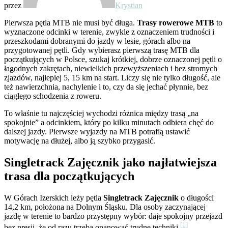
przez
Krystian
Pierwsza pętla MTB nie musi być długa.
Trasy rowerowe MTB
to
wyznaczone odcinki w terenie, zwykle z oznaczeniem trudności i
przeszkodami dobranymi do jazdy w lesie, górach albo na
przygotowanej pętli. Gdy wybierasz pierwszą trasę MTB dla
początkujących w Polsce, szukaj krótkiej, dobrze oznaczonej pętli o
łagodnych zakrętach, niewielkich przewyższeniach i bez stromych
zjazdów, najlepiej 5, 15 km na start. Liczy się nie tylko długość, ale
też nawierzchnia, nachylenie i to, czy da się jechać płynnie, bez
ciągłego schodzenia z roweru.
To właśnie tu najczęściej wychodzi różnica między trasą „na
spokojnie” a odcinkiem, który po kilku minutach odbiera chęć do
dalszej jazdy. Pierwsze wyjazdy na MTB potrafią ustawić
motywację na dłużej, albo ją szybko przygasić.
Singletrack Zajęcznik jako najłatwiejsza
trasa dla początkujących
W Górach Izerskich leży pętla
Singletrack Zajęcznik
o długości
14,2 km, położona na Dolnym Śląsku. Dla osoby zaczynającej
jazdę w terenie to bardzo przystępny wybór: daje spokojny przejazd
[1]
bez presji, że od razu trzeba opanować trudne techniki.