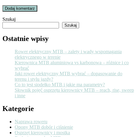
Szukaj
Szukaj
Ostatnie wpisy
Rower elektryczny MTB – zalety i wady wspomagania
elektrycznego w terenie
Kierownica MTB aluminiowa vs karbonowa – różnice i co
wybrać
Jaki rower elektryczny MTB wybrać – dopasowanie do
terenu i stylu jazdy?
Co to jest siodełko MTB i jakie ma parametry?
Słownik pojęć osprzętu kierownicy MTB – reach, rise, sweep
i inne
Kategorie
Naprawa roweru
Opony MTB dobór i ciśnienie
Osprzęt kierownicy i mostka