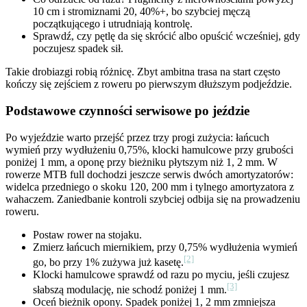
10 cm i stromiznami 20, 40%+, bo szybciej męczą
początkującego i utrudniają kontrolę.
Sprawdź, czy pętlę da się skrócić albo opuścić wcześniej, gdy
poczujesz spadek sił.
Takie drobiazgi robią różnicę. Zbyt ambitna trasa na start często
kończy się zejściem z roweru po pierwszym dłuższym podjeździe.
Podstawowe czynności serwisowe po jeździe
Po wyjeździe warto przejść przez trzy progi zużycia: łańcuch
wymień przy wydłużeniu 0,75%, klocki hamulcowe przy grubości
poniżej 1 mm, a oponę przy bieżniku płytszym niż 1, 2 mm. W
rowerze MTB full dochodzi jeszcze serwis dwóch amortyzatorów:
widelca przedniego o skoku 120, 200 mm i tylnego amortyzatora z
wahaczem. Zaniedbanie kontroli szybciej odbija się na prowadzeniu
roweru.
Postaw rower na stojaku.
Zmierz łańcuch miernikiem, przy 0,75% wydłużenia wymień
[2]
go, bo przy 1% zużywa już kasetę.
Klocki hamulcowe sprawdź od razu po myciu, jeśli czujesz
[3]
słabszą modulację, nie schodź poniżej 1 mm.
Oceń bieżnik opony. Spadek poniżej 1, 2 mm zmniejsza