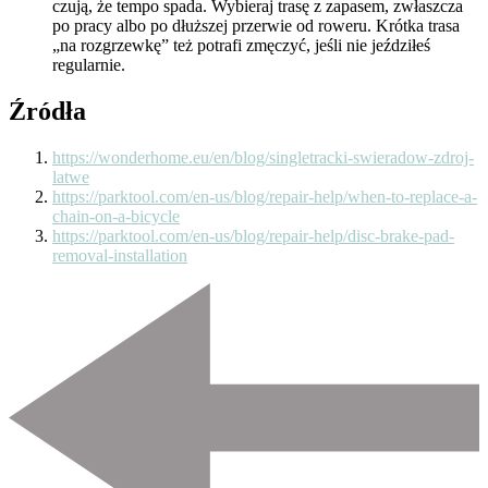
czują, że tempo spada. Wybieraj trasę z zapasem, zwłaszcza
po pracy albo po dłuższej przerwie od roweru. Krótka trasa
„na rozgrzewkę” też potrafi zmęczyć, jeśli nie jeździłeś
regularnie.
Źródła
https://wonderhome.eu/en/blog/singletracki-swieradow-zdroj-
latwe
https://parktool.com/en-us/blog/repair-help/when-to-replace-a-
chain-on-a-bicycle
https://parktool.com/en-us/blog/repair-help/disc-brake-pad-
removal-installation
Nawigacja
wpisu