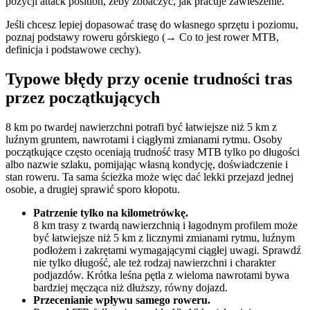
pozycji attack position, żeby zobaczyć, jak pracuje zawieszenie.
Jeśli chcesz lepiej dopasować trasę do własnego sprzętu i poziomu,
poznaj podstawy roweru górskiego (→
Co to jest rower MTB,
definicja i podstawowe cechy
).
Typowe błędy przy ocenie trudności tras
przez początkujących
8 km po twardej nawierzchni potrafi być łatwiejsze niż 5 km z
luźnym gruntem, nawrotami i ciągłymi zmianami rytmu. Osoby
początkujące często oceniają trudność trasy MTB tylko po długości
albo nazwie szlaku, pomijając własną kondycję, doświadczenie i
stan roweru. Ta sama ścieżka może więc dać lekki przejazd jednej
osobie, a drugiej sprawić sporo kłopotu.
Patrzenie tylko na kilometrówkę.
8 km trasy z twardą nawierzchnią i łagodnym profilem może
być łatwiejsze niż 5 km z licznymi zmianami rytmu, luźnym
podłożem i zakrętami wymagającymi ciągłej uwagi. Sprawdź
nie tylko długość, ale też rodzaj nawierzchni i charakter
podjazdów. Krótka leśna pętla z wieloma nawrotami bywa
bardziej męcząca niż dłuższy, równy dojazd.
Przecenianie wpływu samego roweru.