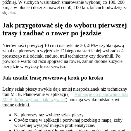
później. W suchych warunkach smarowanie wykonuj co 100, 200
km, a w błocie i deszczu nawet co 50, 100 km, łańcuch odwdzięcza
się ciszą.
Jak przygotować się do wyboru pierwszej
trasy i zadbać o rower po jeździe
Nierówności powyżej 10 cm i nachylenie 20, 40%+ szybko gaszą
zapał na pierwszym wyjeździe. Dlatego na start lepiej wybrać coś
prostszego niż odcinki enduro, trail techniczny czy downhill. Po
powrocie warto od razu spojrzeć na rower, zanim drobne zużycie
przejdzie w wyższy koszt serwisu.
Jak ustalić trasę rowerową krok po kroku
Leśny szlak pieszy zwykle daje mniej niespodzianek niż techniczny
trail MTB. Planowanie w aplikacji (→
Aplikacje do planowania tras
MTB, które wybrać i jak używać?
) pomaga szybko odsiać zbyt
trudne odcinki.
Na pierwszy raz wybierz szlak pieszy.
Otwórz trasę w aplikacji i porównaj przebieg z mapą, żeby
wcześniej wyłapać miejsca problematyczne.
Co odrzucić od razu? Fragmenty z nierównościami powyżej