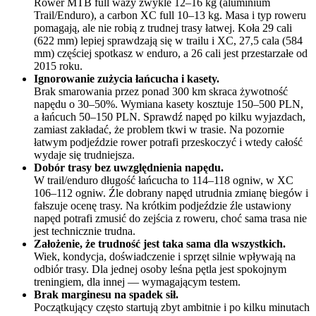
Rower MTB full waży zwykle 12–16 kg (aluminium
Trail/Enduro), a carbon XC full 10–13 kg. Masa i typ roweru
pomagają, ale nie robią z trudnej trasy łatwej. Koła 29 cali
(622 mm) lepiej sprawdzają się w trailu i XC, 27,5 cala (584
mm) częściej spotkasz w enduro, a 26 cali jest przestarzałe od
2015 roku.
Ignorowanie zużycia łańcucha i kasety.
Brak smarowania przez ponad 300 km skraca żywotność
napędu o 30–50%. Wymiana kasety kosztuje 150–500 PLN,
a łańcuch 50–150 PLN. Sprawdź napęd po kilku wyjazdach,
zamiast zakładać, że problem tkwi w trasie. Na pozornie
łatwym podjeździe rower potrafi przeskoczyć i wtedy całość
wydaje się trudniejsza.
Dobór trasy bez uwzględnienia napędu.
W trail/enduro długość łańcucha to 114–118 ogniw, w XC
106–112 ogniw. Źle dobrany napęd utrudnia zmianę biegów i
fałszuje ocenę trasy. Na krótkim podjeździe źle ustawiony
napęd potrafi zmusić do zejścia z roweru, choć sama trasa nie
jest technicznie trudna.
Założenie, że trudność jest taka sama dla wszystkich.
Wiek, kondycja, doświadczenie i sprzęt silnie wpływają na
odbiór trasy. Dla jednej osoby leśna pętla jest spokojnym
treningiem, dla innej — wymagającym testem.
Brak marginesu na spadek sił.
Początkujący często startują zbyt ambitnie i po kilku minutach